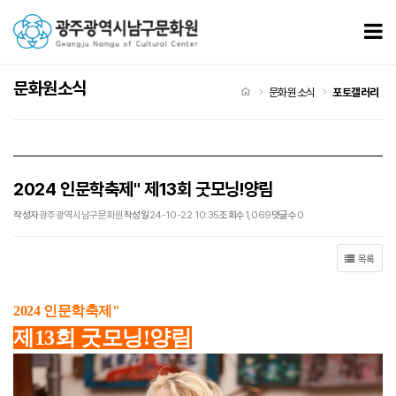
2024 인문학축제" 제13회 굿모닝!양림 > 포토갤러리
모
문화원소식
처음으로
문화원소식
포토갤러리
2024 인문학축제" 제13회 굿모닝!양림
작성자
광주광역시남구문화원
작성일
24-10-22 10:35
조회수
1,069
댓글수
0
목록
2024 인문학축제"
제13회 굿모닝!양림