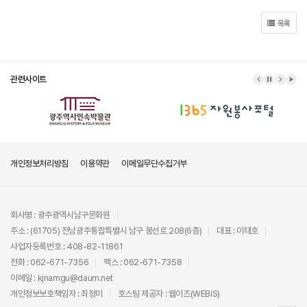
목록
관련사이트
이전 배너
배너 정지
다음 배
배너
개인정보처리방침
이용약관
이메일무단수집거부
회사명 : 광주광역시남구문화원
주소 : (61705) 전남광주통합특별시 남구 봉선로 208(6층)
대표 : 이태호
사업자등록번호 : 408-82-11861
전화 : 062-671-7356
팩스 : 062-671-7358
이메일 : kjnamgu@daum.net
개인정보보호책임자 : 최정미
호스팅 제공자 :
웹이즈(WEBIS)