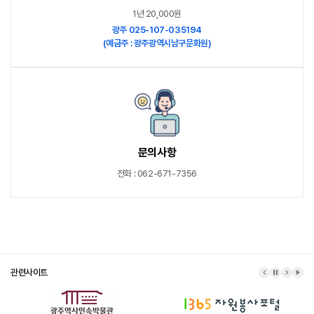
1년 20,000원
광주 025-107-035194
(예금주 : 광주광역시남구문화원)
문의사항
전화 : 062-671-7356
관련사이트
이전 배너
배너 정지
다음 배
배너