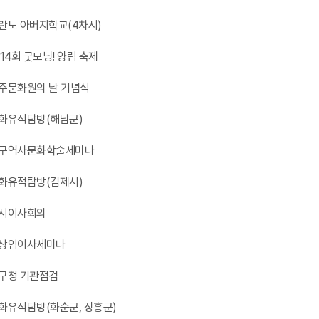
란노 아버지학교(4차시)
14회 굿모닝! 양림 축제
주문화원의 날 기념식
화유적탐방(해남군)
구역사문화학술세미나
화유적탐방(김제시)
시이사회의
상임이사세미나
구청 기관점검
화유적탐방(화순군, 장흥군)