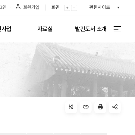
그인
회원가입
화면
관련사이트
화면확대
화면축소
원사업
자료실
발간도서 소개
전체메뉴 
QRcode
주소복사
프린터
공유