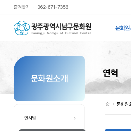
연혁
즐겨찾기
062-671-7356
상단메뉴
문화원
연혁
문화원소개
처음으로
문화원
인사말