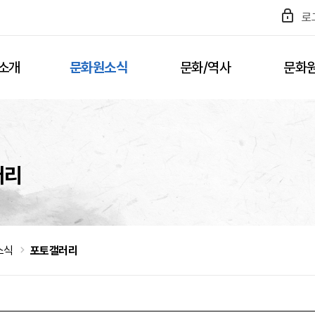
로
소개
문화원소식
문화/역사
문화
러리
소식
포토갤러리