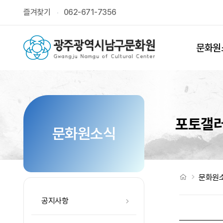
제11회 굿모닝!양림 축제" 통기타 추억을 노래하다 > 포토갤러리
즐겨찾기
062-671-7356
상단메뉴
문화원
포토갤
문화원소식
처음으로
문화원
공지사항