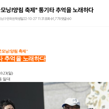
굿모닝!양림 축제" 통기타 추억을 노래하다
시남구문화원
작성일
22-10-27 11:31
조회수
1,778
댓글수
0
굿모닝!양림 축제"
타 추억을 노래하다
10.23(일)
림동 일대