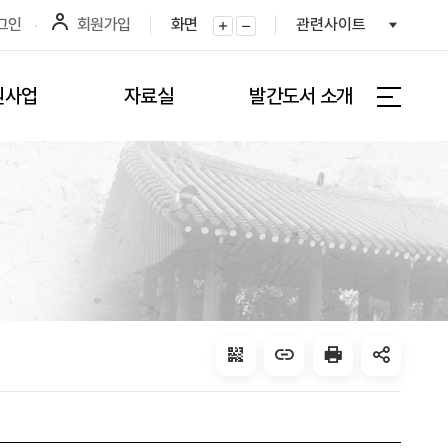
그인
회원가입
화면
관련사이트
화면확대
화면축소
원사업
자료실
발간도서 소개
전체메뉴 
QRcode
주소복사
프린터
공유