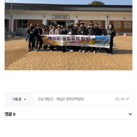
다음글
전남 영암군、해남군 문화유적탐방
25-10-17
댓글
0