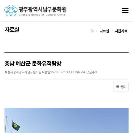
충남 예산군 문화유적탐방 > 사진자료
모
자료실
처음으로
자료실
사진자료
충남 예산군 문화유적탐방
작성자
광주광역시남구문화원
작성일
25-11-07 10:13
조회수
756
댓글수
0
목록